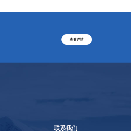
查看详情
联系我们