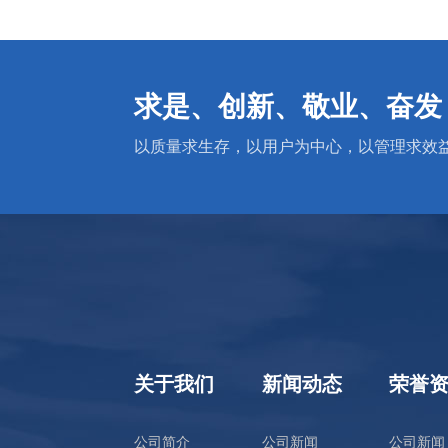
求是、创新、敬业、奋发
以质量求生存，以用户为中心，以管理求效
关于我们
新闻动态
荣誉
公司简介
公司新闻
公司新闻