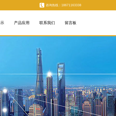
咨询热线：18671163338
展示
产品应用
联系我们
留言板