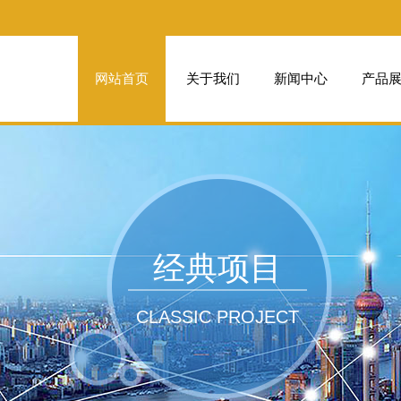
网站首页
关于我们
新闻中心
产品
经典项目
CLASSIC PROJECT