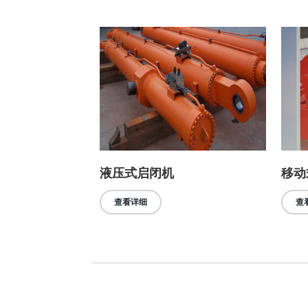
液压式启闭机
移动
查看详细
查