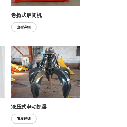
卷扬式启闭机
查看详细
液压式电动抓梁
查看详细