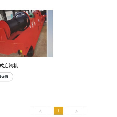
式启闭机
看详细
<
>
1